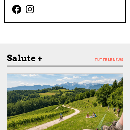
Follow us on Facebook
Follow us on Instagram
Salute +
TUTTE LE NEWS