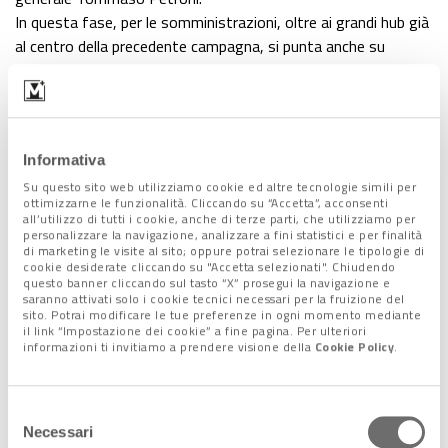
In questa fase, per le somministrazioni, oltre ai grandi hub già
al centro della precedente campagna, si punta anche su
farmacie e medici di famiglia.
Come ha annunciato il presidente del Consiglio Superiore di
Sanità, Franco Locatelli, per settembre sono attese
in arrivo
in Italia 19 milioni di dosi.
Informativa
I vaccini utilizzati sono quelli
bivalenti
sviluppati da Pfizer e
Su questo sito web utilizziamo cookie ed altre tecnologie simili per
Moderna,
in grado di proteggere sia dal virus originario di
ottimizzarne le funzionalità. Cliccando su “Accetta”, acconsenti
Wuhan che dalla variante Omicron 1.
all’utilizzo di tutti i cookie, anche di terze parti, che utilizziamo per
personalizzare la navigazione, analizzare a fini statistici e per finalità
I due
sieri a rna messaggero
sono stati approvati
di marketing le visite al sito; oppure potrai selezionare le tipologie di
dall’Agenzia europea dei medicinali Ema e poi, il 5 settembre,
cookie desiderate cliccando su "Accetta selezionati". Chiudendo
questo banner cliccando sul tasto “X” prosegui la navigazione e
anche dall’Aifa.
saranno attivati solo i cookie tecnici necessari per la fruizione del
A breve, Ema dovrebbe autorizzare anche un
nuovo vaccino
sito. Potrai modificare le tue preferenze in ogni momento mediante
il link “Impostazione dei cookie” a fine pagina. Per ulteriori
tarato su Omicron 4 e 5,
anche se non dovrebbe essere
informazioni ti invitiamo a prendere visione della
Cookie Policy
.
concessa al cittadino la possibilità di scegliere quale farsi
iniettare.
Selezione
Necessari
del
Verso vaccini orali e nasali?