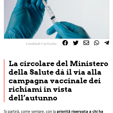
Condividi l'articolo:
Share on Facebook
Share on Twitter
Share on E-Mail
Share on WhatsApp
Share on Telegram
La circolare del Ministero
della Salute dà il via alla
campagna vaccinale dei
richiami in vista
dell’autunno
Si partirà, come sempre, con la
priorità riservata a chi ha