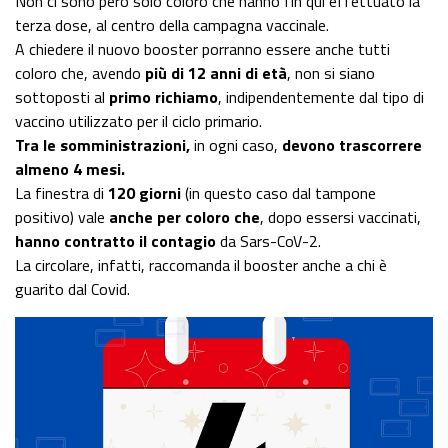
Non ci sono però solo coloro che hanno fin qui effettuato la
terza dose, al centro della campagna vaccinale.
A chiedere il nuovo booster porranno essere anche tutti
coloro che, avendo
più di 12 anni di età
, non si siano
sottoposti al
primo richiamo
, indipendentemente dal tipo di
vaccino utilizzato per il ciclo primario.
Tra le somministrazioni,
in ogni caso,
devono trascorrere
almeno 4 mesi.
La finestra di
120 giorni
(in questo caso dal tampone
positivo) vale
anche per coloro che
, dopo essersi vaccinati,
hanno contratto il contagio
da Sars-CoV-2.
La circolare, infatti, raccomanda il booster anche a chi è
guarito dal Covid.