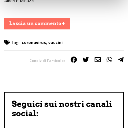
Alberto Minazzi
Lascia un commento +
Tag:
coronavirus
,
vaccini
Condividi l'articolo:
Share on Facebook
Share on Twitter
Share on E-Mail
Share on WhatsApp
Share on Telegram
Seguici sui nostri canali
social: