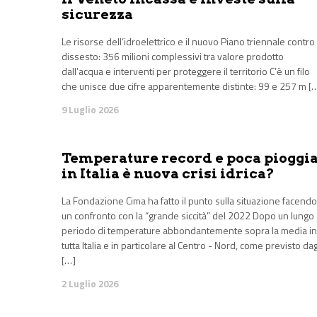
sicurezza
Le risorse dell’idroelettrico e il nuovo Piano triennale contro 
dissesto: 356 milioni complessivi tra valore prodotto
dall’acqua e interventi per proteggere il territorio C’è un filo
che unisce due cifre apparentemente distinte: 99 e 257 m [
9 Luglio 2026
Temperature record e poca pioggia
in Italia è nuova crisi idrica?
La Fondazione Cima ha fatto il punto sulla situazione facendo
un confronto con la “grande siccità” del 2022 Dopo un lungo
periodo di temperature abbondantemente sopra la media in
tutta Italia e in particolare al Centro - Nord, come previsto da
[…]
2 Luglio 2026