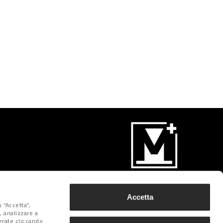
Iscriviti
Accetta
 “Accetta”,
, analizzare a
derate cliccando