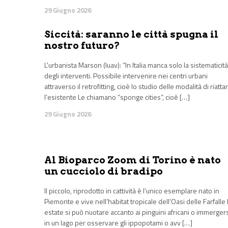
29 Giugno 2026
Siccità: saranno le città spugna il
nostro futuro?
L'urbanista Marson (Iuav): “In Italia manca solo la sistematicità
degli interventi. Possibile intervenire nei centri urbani
attraverso il retrofitting, cioè lo studio delle modalità di riatta
l'esistente Le chiamano “sponge cities”, cioè […]
29 Giugno 2026
Al Bioparco Zoom di Torino è nato
un cucciolo di bradipo
Il piccolo, riprodotto in cattività è l’unico esemplare nato in
Piemonte e vive nell’habitat tropicale dell’Oasi delle Farfalle 
estate si può nuotare accanto ai pinguini africani o immerger
in un lago per osservare gli ippopotami o avv […]