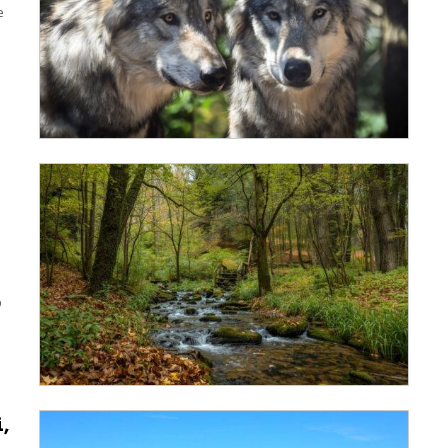
e
n
o
,