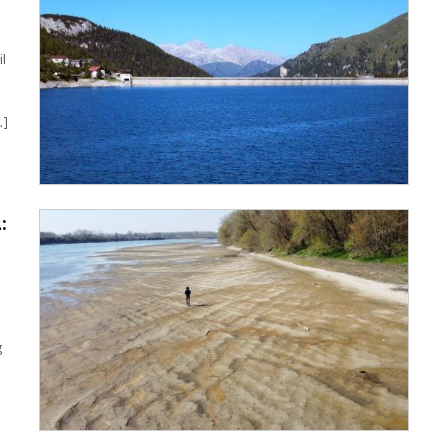
il
…]
:
g