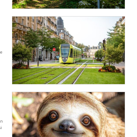
re
In
si