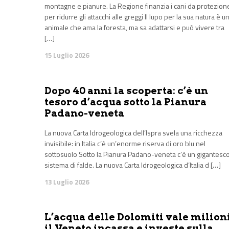
montagne e pianure. La Regione finanzia i cani da protezion
per ridurre gli attacchi alle greggi Il lupo per la sua natura è u
animale che ama la foresta, ma sa adattarsi e può vivere tra
[…]
15 Luglio 2026
Dopo 40 anni la scoperta: c’è un
tesoro d’acqua sotto la Pianura
Padano-veneta
La nuova Carta Idrogeologica dell’Ispra svela una ricchezza
invisibile: in Italia c’è un’enorme riserva di oro blu nel
sottosuolo Sotto la Pianura Padano-veneta c’è un gigantesc
sistema di falde. La nuova Carta Idrogeologica d’Italia d […]
13 Luglio 2026
L’acqua delle Dolomiti vale milioni
il Veneto incassa e investe sulla