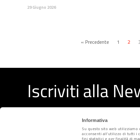
29 Giugno 2026
« Precedente
1
2
Iscriviti alla N
Ricevi ogni settimana i migliori articoli selezionati dal
Informativa
Su questo sito web utilizziamo c
acconsenti all’utilizzo di tutti 
fini statistici e per finalità di 