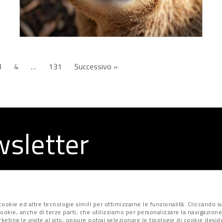
3
4
…
131
Successivo »
ewsletter
la redazione
ookie ed altre tecnologie simili per ottimizzarne le funzionalità. Cliccando su
i cookie, anche di terze parti, che utilizziamo per personalizzare la navigazione
marketing le visite al sito; oppure potrai selezionare le tipologie di cookie desi