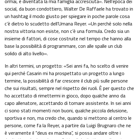
ormai, è diventata la mia famiglia accresciuta». Nell’epoca dei
social, da buon condottiero, Walter De Raffaele ha trovato in
un hashtag il modo giusto per spiegare in poche parole cosa
c’è dietro lo scudetto dell’Umana Reyer. «Un perché solo nella
nostra vittoria non esiste, non c’è una formula. Credo sia un
insieme di fattori, di cose costruite nel tempo che hanno alla
base la possibilità di programmare, con alle spalle un club
solido di alto livello».
In altri termini, un progetto: «Sei anni fa, ho scelto di venire
qui perché Casarin mi ha prospettato un progetto a lungo
termine, la possibilità di far crescere il club più sulle persone
che sui risultati, sempre nel rispetto dei ruoli. È per questo che
ho accettato di rimettermi in gioco, dopo qualche anno da
capo allenatore, accettando di tornare assistente. In sei anni
ci sono stati momenti non buoni, qualche piccola delusione,
sportiva e non, ma credo che, quando si mettono al centro le
persone, come fa la Reyer, a partire da Luigi Brugnaro che ne
è veramente il “deus ex machina”, si possa andare oltre i