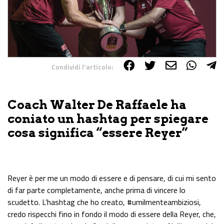
Condividi l'articolo:
Share on Facebook
Share on Twitter
Share on E-Mail
Share on WhatsApp
Share on Telegram
Coach Walter De Raffaele ha
coniato un hashtag per spiegare
cosa significa “essere Reyer”
Reyer è per me un modo di essere e di pensare, di cui mi sento
di far parte completamente, anche prima di vincere lo
scudetto. L’hashtag che ho creato, #umilmenteambiziosi,
credo rispecchi fino in fondo il modo di essere della Reyer, che,