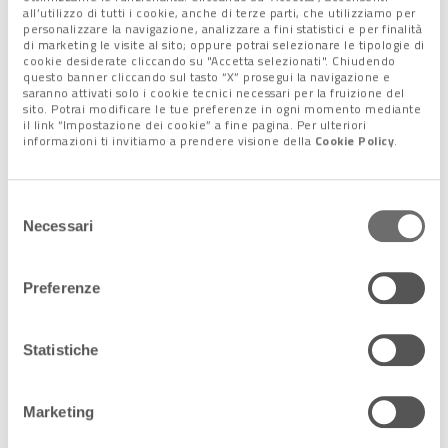
quando abbiamo girato in pullman per Mestre e Marghera:
all’utilizzo di tutti i cookie, anche di terze parti, che utilizziamo per
vedere tanta gente in strada ad acclamarci è stato bellissimo
personalizzare la navigazione, analizzare a fini statistici e per finalità
di marketing le visite al sito; oppure potrai selezionare le tipologie di
e credo che, con gli anni, capiremo ancor di più quanto grande
cookie desiderate cliccando su "Accetta selezionati". Chiudendo
è ciò che la Reyer ha fatto».
questo banner cliccando sul tasto “X” prosegui la navigazione e
saranno attivati solo i cookie tecnici necessari per la fruizione del
sito. Potrai modificare le tue preferenze in ogni momento mediante
il link “Impostazione dei cookie” a fine pagina. Per ulteriori
informazioni ti invitiamo a prendere visione della
Cookie Policy
.
Lascia un commento +
Selezione
Tag:
Brugnaro
,
Casarin
,
School Cup
,
Walter De Raffaele
Necessari
del
consenso
Condividi l'articolo:
Preferenze
Share on Facebook
Share on Twitter
Share on E-Mail
Share on WhatsApp
Share on Telegram
Statistiche
Marketing
Seguici sui nostri canali