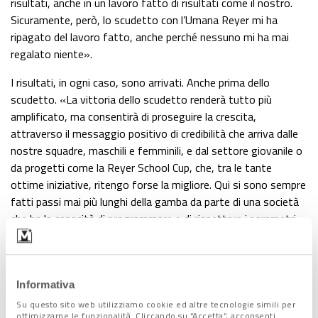
risultati, anche in un lavoro fatto di risultati come il nostro.
Sicuramente, però, lo scudetto con l’Umana Reyer mi ha
ripagato del lavoro fatto, anche perché nessuno mi ha mai
regalato niente».
I risultati, in ogni caso, sono arrivati. Anche prima dello
scudetto. «La vittoria dello scudetto renderà tutto più
amplificato, ma consentirà di proseguire la crescita,
attraverso il messaggio positivo di credibilità che arriva dalle
nostre squadre, maschili e femminili, e dal settore giovanile o
da progetti come la Reyer School Cup, che, tra le tante
ottime iniziative, ritengo forse la migliore. Qui si sono sempre
fatti passi mai più lunghi della gamba da parte di una società
che ha la capacità di programmare e di rispettare i parametri
finanziari: aspetto, quest’ultimo, che non va mai
sottovalutato. E la festa per lo scudetto è stata
indimenticabile, perché mi ha permesso di percepire quanto di
bello abbiamo fatto per la città metropolitana di Venezia che
Informativa
non vedeva la vittoria da più di una generazione. Penso a
Su questo sito web utilizziamo cookie ed altre tecnologie simili per
ottimizzarne le funzionalità. Cliccando su “Accetta”, acconsenti