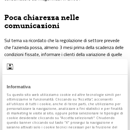
Poca chiarezza nelle
comunicazioni
Sul tema va ricordato che la regolazione di settore prevede
che l’azienda possa, almeno 3 mesi prima della scadenza delle
condizioni fissate, informare i clienti della variazione di quelle
stesse condizioni con una semplice comunicazione.
A questo punto, se il consumatore non si attiva, le nuove
condizioni vengono automaticamente accettate con il
principio del “silenzio-assenso”.
Informativa
Da inizio anno, l’Unc ha raccolto però centinaia di segnalazioni
Su questo sito web utilizziamo cookie ed altre tecnologie simili per
di
poca chiarezza in questa comunicazione obbligatoria,
ottimizzarne le funzionalità. Cliccando su “Accetta”, acconsenti
che in alcuni casi sarebbe stata inviata con modalità non
all’utilizzo di tutti i cookie, anche di terze parti, che utilizziamo per
personalizzare la navigazione, analizzare a fini statistici e per finalità
adeguate ad assicurare la prova della ricezione da parte del
di marketing le visite al sito; oppure potrai selezionare le tipologie di
cliente o persino, nel caso di invio per e-mail, costruita in
cookie desiderate cliccando su "Accetta selezionati". Chiudendo
questo banner cliccando sul tasto “X” prosegui la navigazione e
modo tale che finisse in spam.
saranno attivati solo i cookie tecnici necessari per la fruizione del