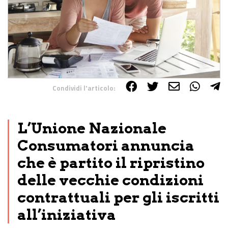
Condividi l'articolo:
Share on Facebook
Share on Twitter
Share on E-Mail
Share on WhatsApp
Share on Telegram
L’Unione Nazionale
Consumatori annuncia
che è partito il ripristino
delle vecchie condizioni
contrattuali per gli iscritti
all’iniziativa