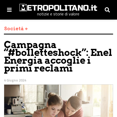
notizie e storie di valore
Società +
Campagna
“#bolletteshock”: Enel
Energia accoglie i
primi reclami
4 Giugno 2024