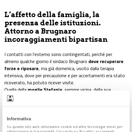
L’affetto della famiglia, la
presenza delle istituzioni.
Attorno a Brugnaro
incoraggiamenti bipartisan
I contatti con l’esterno sono contingentati, perché per
almeno qualche giorno il sindaco Brugnaro
deve recuperare
forze e riposare
, ma già domenica, uscito dalla terapia
intensiva, dove per precauzione e per accertamenti era stato
ricoverato, ha potuto ricever visite.
Quella della
moglie Stefania
, sempre vicina, della sua
famiglia
e dei suoi
genitori
, prima di tutto, ma anche della
presidente del Senato
Maria Elisabetta Alberti Casellati, che
non ha mancato di andarlo a trovare appena possibile.
Nel corso dei giorni, sui social,
messaggi di auguri e di
Informativa
pronta guarigione
sono stati espressi da numerosi leader
Su questo sito web utilizziamo cookie ed altre tecnologie simili per
ottimizzarne le funzionalità. Cliccando su “Accetta”, acconsenti