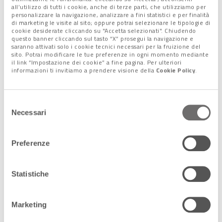
politici nazionali e locali.
all’utilizzo di tutti i cookie, anche di terze parti, che utilizziamo per
personalizzare la navigazione, analizzare a fini statistici e per finalità
di marketing le visite al sito; oppure potrai selezionare le tipologie di
Il codice rosso, poi la
cookie desiderate cliccando su "Accetta selezionati". Chiudendo
questo banner cliccando sul tasto “X” prosegui la navigazione e
rassicurazione: “gli esami hanno
saranno attivati solo i cookie tecnici necessari per la fruizione del
sito. Potrai modificare le tue preferenze in ogni momento mediante
dato esito negativo”
il link “Impostazione dei cookie” a fine pagina. Per ulteriori
informazioni ti invitiamo a prendere visione della
Cookie Policy
.
Luigi Brugnaro è stato portato d’urgenza all’ospedale Padova,
dov’è giunto alle 23.03, a causa di un
malore che lo ha colto
Selezione
durante una cena con amici
, giovedì 24 marzo, a
Necessari
del
Borgoricco.
consenso
Inizialmente ricoverato in
terapia intensiva
, dove le sue
condizioni sono state monitorate e sono stati fatti tutti gli
Preferenze
accertamenti del caso, domenica è stato trasferito nel
reparto di medicina generale.
Statistiche
“Gli esami di approfondimento hanno dato
esito negativo
facendo presupporre quindi un
pronto recupero
“, avevano
comunicato con una nota i medici dell’Azienda ospedaliera di
Marketing
Padova.