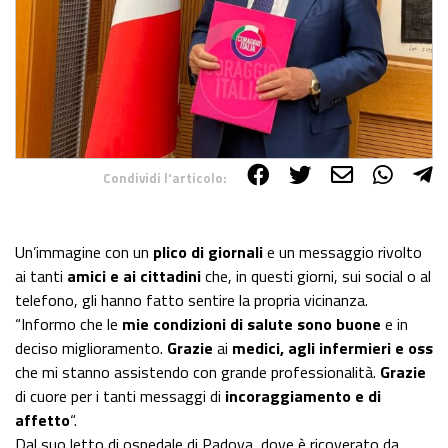
Condividi l'articolo:
Share on Facebook
Share on Twitter
Share on E-Mail
Share on WhatsApp
Share on Telegram
Un’immagine con un
plico di giornali
e un messaggio rivolto
ai tanti
amici e ai cittadini
che, in questi giorni, sui social o al
telefono, gli hanno fatto sentire la propria vicinanza.
“Informo che le
mie condizioni di salute sono buone
e in
deciso miglioramento.
Grazie
ai
medici, agli infermieri e oss
che mi stanno assistendo con grande professionalità.
Grazie
di cuore per i tanti messaggi di
incoraggiamento e di
affetto
“.
Dal suo letto di ospedale di Padova, dove è ricoverato da