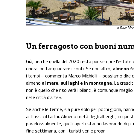
Il Blue Moo
Un ferragosto con buoni nu
Già, perché quella del 2020 resta pur sempre l’estate del
operatori far quadrare i conti. Se non altro,
almeno fe
i tempi – commenta Marco Michielli – possiamo dire c
almeno
al mare, sui laghi e in montagna
. La cresci
non è quello che risolverà i bilanci, è comunque megli
nelle città d’arte».
Se anche le terme, sia pure solo per pochi giorni, hann
ai flussi cittadini. Almeno metà degli alberghi, in ques
paradossalmente, quelli aperti stanno lavorando di pi
fine settimana, con i turisti veri e propri.