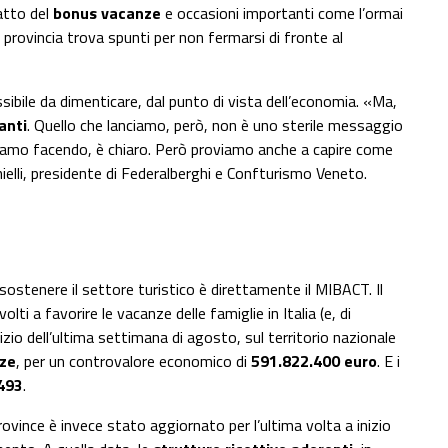
patto del
bonus vacanze
e occasioni importanti come l’ormai
e provincia trova spunti per non fermarsi di fronte al
ibile da dimenticare, dal punto di vista dell’economia. «Ma,
anti
. Quello che lanciamo, però, non è uno sterile messaggio
stiamo facendo, è chiaro. Però proviamo anche a capire come
lli, presidente di Federalberghi e Confturismo Veneto.
 sostenere il settore turistico è direttamente il MIBACT. Il
lti a favorire le vacanze delle famiglie in Italia (e, di
nizio dell’ultima settimana di agosto, sul territorio nazionale
nze
, per un controvalore economico di
591.822.400 euro
. E i
493
.
province è invece stato aggiornato per l’ultima volta a inizio