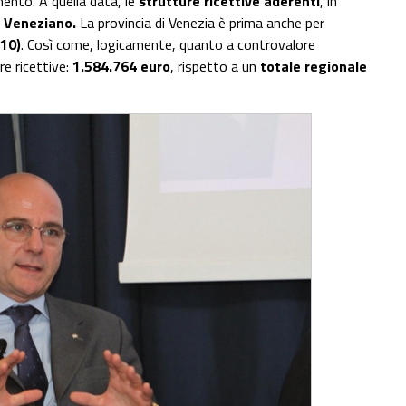
ento. A quella data, le
strutture ricettive aderenti
, in
l
Veneziano.
La provincia di Venezia è prima anche per
710)
. Così come, logicamente, quanto a controvalore
re ricettive:
1.584.764 euro
, rispetto a un
totale regionale