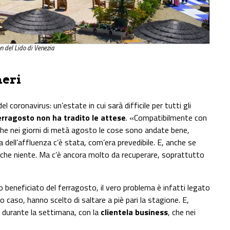
n del Lido di Venezia
meri
 coronavirus: un’estate in cui sarà difficile per tutti gli
rragosto non ha tradito le attese
. «Compatibilmente con
he nei giorni di metà agosto le cose sono andate bene,
ta dell’affluenza c’è stata, com’era prevedibile. E, anche se
o che niente. Ma c’è ancora molto da recuperare, soprattutto
o beneficiato del ferragosto, il vero problema è infatti legato
to caso, hanno scelto di saltare a piè pari la stagione. E,
ù durante la settimana, con la
clientela business
, che nei