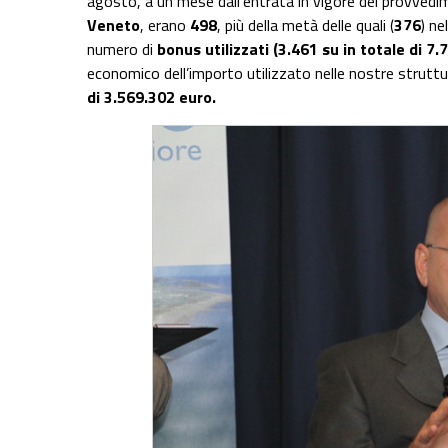
agosto, a un mese dall’entrata in vigore del provvedim
Veneto
, erano
498
, più della metà delle quali (
376
) ne
numero di
bonus utilizzati (3.461 su in totale di 7.
economico dell’importo utilizzato nelle nostre struttu
di 3.569.302 euro.