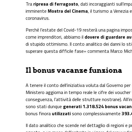
Tra
ripresa di ferragosto
, dati incoraggianti sull’im
imminente
Mostra del Cinema
, il turismo a Venezia 
coronavirus.
Perché l’estate del Covid-19 resterà una pagina imposs
come imprenditori, abbiamo il
dovere di guardare av
di stupido ottimismo. Il conto analitico dei danni lo 
superare questa difficile fase» commenta Marco Michie
Il bonus vacanze funziona
A tenere il conto dell’iniziativa voluta dal Governo per
Ministero aggiorna in tempo reale le cifre dei voucher vo
conseguenza, l’attività delle strutture nostrane). All’i
sono stati dunque
generati 1.318.524 bonus vaca
bonus finora
utilizzati
sono complessivamente
393.
Il dato analitico che scende nel dettaglio di regioni e 