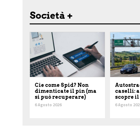
Società +
Cie come Spid? Non
Autostra
dimenticate il pin (ma
caselli: 
si può recuperare)
scopre il
6 Agosto 2026
6 Agosto 202