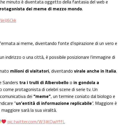
lche minuto è diventata oggetto della fantasia del web e
rotagonista dei meme di mezzo mondo
.
NeIJ6Ckk
 fermata ai meme, diventando fonte d’ispirazione di un vero e
 indirizzo o una città, è possibile posizionare l’immagine di
onato
milioni di visitatori
, diventando
virale anche in Italia
.
re Sanders
tra i trulli di Alberobello
o
in gondola a
o come protagonista di celebri scene di serie tv. Un
 comunicativa dei
“meme”
, un termine coniato dal biologo e
ndicare “
un’entità di informazione replicabile
“. Maggiore è
maggiore sarà la sua viralità.
pic.twitter.com/W3JKQwYffL