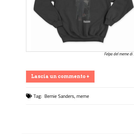
Felpa del meme di S
Lascia un commento +
Tag:
Bernie Sanders
,
meme
Share on Facebook
Share on Twitter
Share on E-Mail
Share on WhatsApp
Share on Telegram