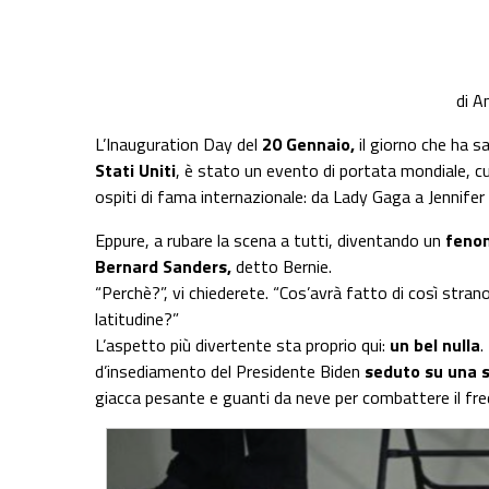
Share on Facebook
Share on Twitter
Share on E-Mail
Share on WhatsApp
Share on Telegram
di An
L’Inauguration Day del
20 Gennaio,
il giorno che ha sa
Stati Uniti
, è stato un evento di portata mondiale, c
ospiti di fama internazionale: da Lady Gaga a Jennife
Eppure, a rubare la scena a tutti, diventando un
fenom
Bernard Sanders,
detto Bernie.
“Perchè?”, vi chiederete. “Cos’avrà fatto di così stran
latitudine?”
L’aspetto più divertente sta proprio qui:
un bel nulla
.
d’insediamento del Presidente Biden
seduto su una 
giacca pesante e guanti da neve per combattere il fre