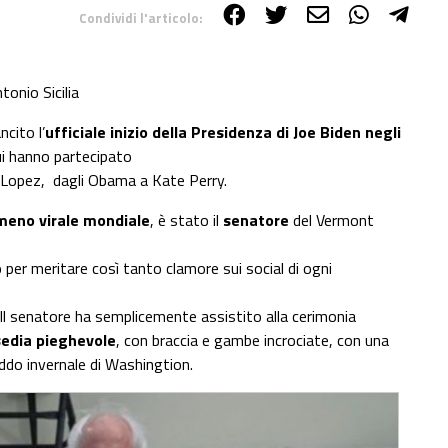
Condividi l'articolo:
tonio Sicilia
ncito l’
ufficiale inizio della Presidenza di Joe Biden negli
ui hanno partecipato
r Lopez, dagli Obama a Kate Perry.
eno virale mondiale
, è stato il
senatore
del Vermont
o per meritare così tanto clamore sui social di ogni
 Il senatore ha semplicemente assistito alla cerimonia
sedia pieghevole
, con braccia e gambe incrociate, con una
ddo invernale di Washingtion.