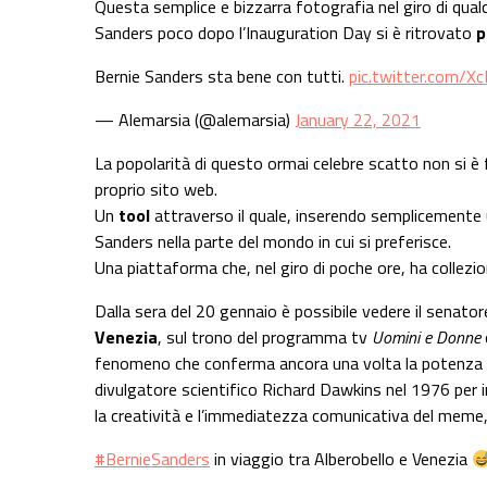
Questa semplice e bizzarra fotografia nel giro di qua
Sanders poco dopo l’Inauguration Day si è ritrovato
p
Bernie Sanders sta bene con tutti.
pic.twitter.com/Xc
— Alemarsia (@alemarsia)
January 22, 2021
La popolarità di questo ormai celebre scatto non si è
proprio sito web.
Un
tool
attraverso il quale, inserendo semplicemente un
Sanders nella parte del mondo in cui si preferisce.
Una piattaforma che, nel giro di poche ore, ha collezi
Dalla sera del 20 gennaio è possibile vedere il senato
Venezia
, sul trono del programma tv
Uomini e Donne
fenomeno che conferma ancora una volta la potenza
divulgatore scientifico Richard Dawkins nel 1976 per i
la creatività e l’immediatezza comunicativa del meme, 
#BernieSanders
in viaggio tra Alberobello e Venezia