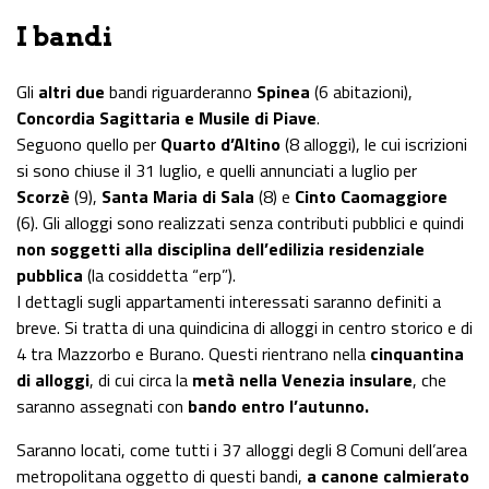
I bandi
Gli
altri due
bandi riguarderanno
Spinea
(6 abitazioni),
Concordia Sagittaria e Musile di Piave
.
Seguono quello per
Quarto d’Altino
(8 alloggi), le cui iscrizioni
si sono chiuse il 31 luglio, e quelli annunciati a luglio per
Scorzè
(9),
Santa Maria di Sala
(8) e
Cinto Caomaggiore
(6). Gli alloggi sono realizzati senza contributi pubblici e quindi
non soggetti alla disciplina dell’edilizia residenziale
pubblica
(la cosiddetta “erp”).
I dettagli sugli appartamenti interessati saranno definiti a
breve. Si tratta di una quindicina di alloggi in centro storico e di
4 tra Mazzorbo e Burano. Questi rientrano nella
cinquantina
di alloggi
, di cui circa la
metà nella Venezia insulare
, che
saranno assegnati con
bando entro l’autunno.
Saranno locati, come tutti i 37 alloggi degli 8 Comuni dell’area
metropolitana oggetto di questi bandi,
a canone calmierato