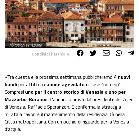
Abitazioni veneziane
Condividi l'articolo:
Share on Facebook
Share on Twitter
Share on E-Mail
Share on WhatsApp
Share on Telegram
«Tra questa e la prossima settimana pubblicheremo
4 nuovi
bandi
per affitti a
canone agevolato
di case “non erp”.
Compresi
uno per il centro storico di Venezia
e
uno per
Mazzorbo-Burano
». L’annuncio arriva dal presidente dell’Ater
di Venezia, Raffaele Speranzon. E conferma la strategia
mirata a favorire il mantenimento della residenzialità nella
Città metropolitana. Con un occhio di riguardo per la Venezia
d’acqua.