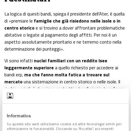
La logica di questi bandi, spiega il presidente dell’Ater, è quella
di «premiare le
famiglie che già risiedono nelle isole o in
centro storico
e si trovino a dover affrontare problematiche
abitative o legate al pagamento degli affitti. Per noi è un
aspetto assolutamente prioritario e ne terremo conto nella
determinazione dei punteggi».
Vi sono infatti
nuclei familiari con un reddito Isee
leggermente superiore
a quello richiesto per accedere ai
bandi erp,
ma che fanno molta fatica a trovare sul
mercato
una sistemazione in centro storico o nelle isole. Il
rischio, quindi, è che siano costretti a trasferirsi in terraferma.
«Per evitare l’esodo – riprende Speranzon – prevederemo
premialità per chi è già residente.
E abbiamo messo un
limite minimo di Isee di 10.000 euro
per la partecipazione,
con un
reddito complessivo non superiore a 62.000 euro
Informativa
lordi.
In tal modo, ci rivolgiamo a famiglie che, giustamente,
Su questo sito web utilizziamo cookie ed altre tecnologie simili per
ottimizzarne le funzionalità. Cliccando su “Accetta”, acconsenti
possono pagare un affitto di
4-500 euro al mese
, ma