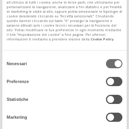
all’utilizzo di tutti i cookie, anche di terze parti, che utilizziamo per
farebbero fatica ad arrivare a 1.000».
personalizzare la navigazione, analizzare a fini statistici e per finalità
di marketing le visite al sito; oppure potrai selezionare le tipologie di
cookie desiderate cliccando su "Accetta selezionati". Chiudendo
questo banner cliccando sul tasto “X” prosegui la navigazione e
La ripartenza dei bandi “non
saranno attivati solo i cookie tecnici necessari per la fruizione del
sito. Potrai modificare le tue preferenze in ogni momento mediante
erp”
il link “Impostazione dei cookie” a fine pagina. Per ulteriori
informazioni ti invitiamo a prendere visione della
Cookie Policy
.
«Tutto il discorso degli alloggi non erp – commenta il
presidente –
era bloccati da circa 6 anni,
per cui già essere
Selezione
ripartiti significa aver fatto qualcosa di rivoluzionario.
Necessari
del
Abbiamo effettuato le consegne degli alloggi a Portogruaro,
consenso
chiuso il bando di Quarto d’Altino per una serie di case
Preferenze
bellissime in centro che erano vuote da anni.
Proseguiremo
in tutta la provincia e in centro a Venezia
, recuperando
così, con gli affitti, anche risorse importanti. Con questi soldi,
Statistiche
infatti, potremo migliorare servizi e manutenzione».
A essere coinvolti saranno così anche altri comuni. «Man
Marketing
mano che sistemeremo gli appartamenti – conclude
Speranzon – li metteremo a disposizione.
A breve
, quindi,