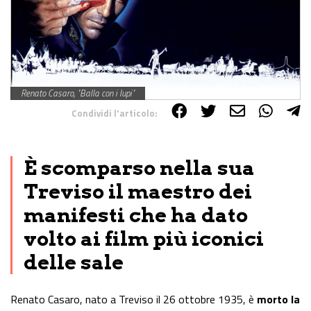
Renato Casaro, "Balla con i lupi"
Condividi l'articolo:
Share on Facebook
Share on Twitter
Share on E-Mail
Share on WhatsApp
Share on Telegram
È scomparso nella sua
Treviso il maestro dei
manifesti che ha dato
volto ai film più iconici
delle sale
Renato Casaro, nato a Treviso il 26 ottobre 1935, è
morto la