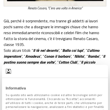
Renato Casaro, “C’era una volta in America”
Già, perché è sorprendente, ma tranne gli addetti ai lavori
pochi sanno che a disegnare le immagini chiave che hanno
reso immediatamente riconoscibili e celebri film che hanno
fatto la storia del cinema, c’è il trevigiano Renato Casaro,
classe 1935.
Solo alcuni titoli: “
Il tè nel deserto
”, “
Balla coi lupi
”, “
L’ultimo
imperatore
”, “
Amadeus
”, “
Conan il barbaro
”, “
Nikita
”, “
Rambo
”, “
Il
postino suona sempre due volte
”, “
Cotton Club
”, “
Il piccolo
Buddha
”, “
Il nome della rosa
”… Una lista infinita,
impressionante, da lasciare a bocca aperta.
Ma com’è che un trevigiano
Informativa
finisce a Hollywood e diventa
Su questo sito web utilizziamo cookie ed altre tecnologie simili per
il disegnatore più conteso del
ottimizzarne le funzionalità. Cliccando su “Accetta”, acconsenti
all’utilizzo di tutti i cookie, anche di terze parti, che utilizziamo per
mondo della celluloide?
personalizzare la navigazione, analizzare a fini statistici e per finalità