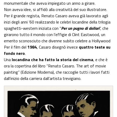
monumentale che aveva impiegato un anno a girare.
Non aveva idee, si affidò alla creatività del suo illustratore.
Per il grande regista, Renato Casaro aveva già lavorato agli
inizi degli anni ’60 realizzando le celebri locandine della trilogia
spaghetti-western iniziata con “
Per un pugno di dollari
”, che
girarono tutto il mondo con l’effigie di Clint Eastwood, un
emerito sconosciuto che divenne subito celebre a Hollywood
Per il film del
1984
, Casaro disegnò invece
quattro teste su
fondo nero
.
Una
locandina che ha fatto la storia del cinema
, e che è
ora la copertina del libro “Renato Casaro. The art of movie
painting” (Edizione Moderna), che raccoglie tutti i lavori fatti
dall’inizio della carriera dall’artista trevigiano.