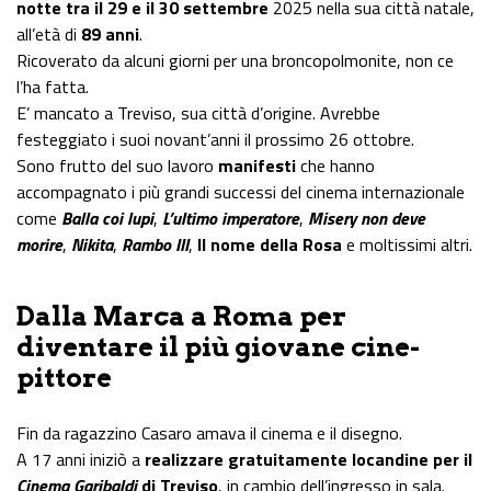
notte tra il 29 e il 30 settembre
2025 nella sua città natale,
all’età di
89 anni
.
Ricoverato da alcuni giorni per una broncopolmonite, non ce
l’ha fatta.
E’ mancato a Treviso, sua città d’origine. Avrebbe
festeggiato i suoi novant’anni il prossimo 26 ottobre.
Sono frutto del suo lavoro
manifesti
che hanno
accompagnato i più grandi successi del cinema internazionale
come
Balla coi lupi
,
L’ultimo imperatore
,
Misery non deve
morire
,
Nikita
,
Rambo III
,
Il nome della Rosa
e moltissimi altri.
Dalla Marca a Roma per
diventare il più giovane cine-
pittore
Fin da ragazzino Casaro amava il cinema e il disegno.
A 17 anni iniziò a
realizzare gratuitamente locandine per il
Cinema Garibaldi
di Treviso
, in cambio dell’ingresso in sala.