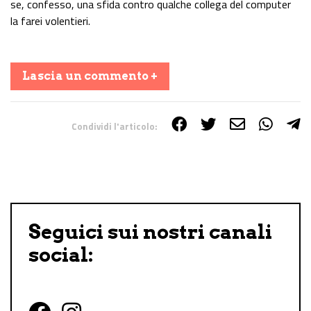
se, confesso, una sfida contro qualche collega del computer
la farei volentieri.
Lascia un commento +
Condividi l'articolo:
Share on Facebook
Share on Twitter
Share on E-Mail
Share on WhatsApp
Share on Telegram
Seguici sui nostri canali
social: