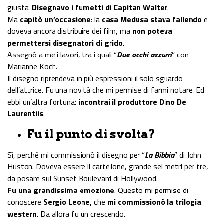
giusta.
Disegnavo i fumetti di Capitan Walter
.
Ma
capitò un’occasione
: la
casa Medusa stava fallendo
e
doveva ancora distribuire dei film, ma
non poteva
permettersi disegnatori di grido
.
Assegnò a me i lavori, tra i quali “
Due occhi azzurri
” con
Marianne Koch.
Il disegno riprendeva in più espressioni il solo sguardo
dell’attrice. Fu una novità che mi permise di farmi notare. Ed
ebbi un’altra fortuna:
incontrai il produttore Dino De
Laurentiis
.
Fu il punto di svolta?
Sì, perché mi commissionò il disegno per “
La Bibbia
” di John
Huston. Doveva essere il cartellone, grande sei metri per tre,
da posare sul Sunset Boulevard di Hollywood.
Fu una grandissima emozione
. Questo mi permise di
conoscere
Sergio Leone,
che
mi commissionò la trilogia
western
. Da allora fu un crescendo.