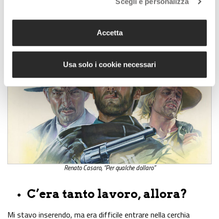
prima locandina
per il film “
Totò, destinazione Piovarolo
”.
Scegli e personalizza
Piacque molto e mi assunse, così mi trasferii a Roma da una
zia. Per un anno e mezzo stetti lì, imparai molto. Poi mi misi in
Accetta
proprio.
Usa solo i cookie necessari
Renato Casaro, “Per qualche dollaro”
C’era tanto lavoro, allora?
Mi stavo inserendo, ma era difficile entrare nella cerchia