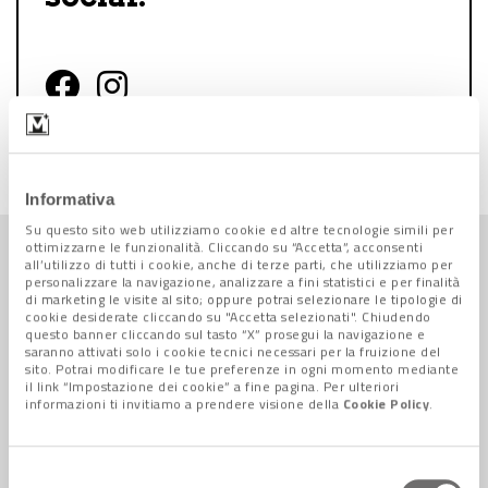
Follow us on Facebook
Follow us on Instagram
Informativa
Su questo sito web utilizziamo cookie ed altre tecnologie simili per
ottimizzarne le funzionalità. Cliccando su “Accetta”, acconsenti
Ambiente +
all’utilizzo di tutti i cookie, anche di terze parti, che utilizziamo per
TUTTE LE NEWS
personalizzare la navigazione, analizzare a fini statistici e per finalità
di marketing le visite al sito; oppure potrai selezionare le tipologie di
cookie desiderate cliccando su "Accetta selezionati". Chiudendo
questo banner cliccando sul tasto “X” prosegui la navigazione e
saranno attivati solo i cookie tecnici necessari per la fruizione del
sito. Potrai modificare le tue preferenze in ogni momento mediante
il link “Impostazione dei cookie” a fine pagina. Per ulteriori
informazioni ti invitiamo a prendere visione della
Cookie Policy
.
Selezione