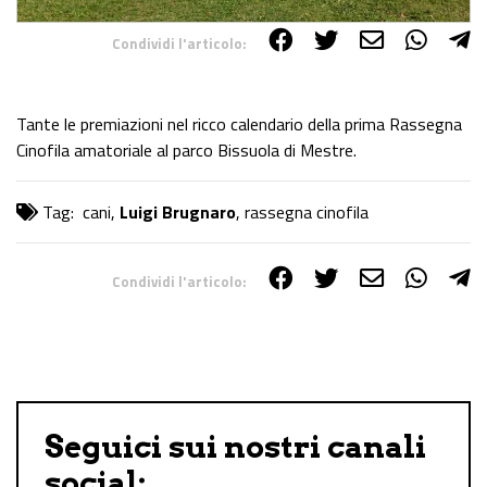
Condividi l'articolo:
Share on Facebook
Share on Twitter
Share on E-Mail
Share on WhatsApp
Share on Telegram
Tante le premiazioni nel ricco calendario della prima Rassegna
Cinofila amatoriale al parco Bissuola di Mestre.
Tag:
cani
,
Luigi Brugnaro
,
rassegna cinofila
Condividi l'articolo:
Share on Facebook
Share on Twitter
Share on E-Mail
Share on WhatsApp
Share on Telegram
Seguici sui nostri canali
social: