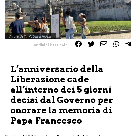
Altare della Patria a Roma
Condividi l'articolo:
Share on Facebook
Share on Twitter
Share on E-Mail
Share on WhatsApp
Share on Telegram
L’anniversario della
Liberazione cade
all’interno dei 5 giorni
decisi dal Governo per
onorare la memoria di
Papa Francesco