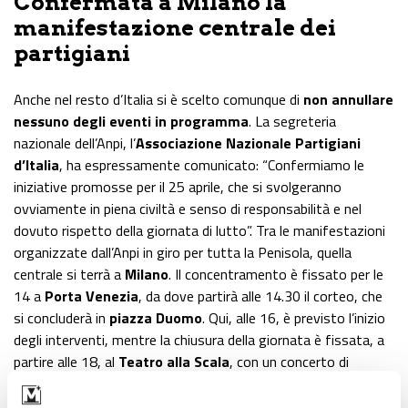
Confermata a Milano la
manifestazione centrale dei
partigiani
Anche nel resto d’Italia si è scelto comunque di
non annullare
nessuno degli eventi in programma
. La segreteria
nazionale dell’Anpi, l’
Associazione Nazionale Partigiani
d’Italia
, ha espressamente comunicato: “Confermiamo le
iniziative promosse per il 25 aprile, che si svolgeranno
ovviamente in piena civiltà e senso di responsabilità e nel
dovuto rispetto della giornata di lutto”. Tra le manifestazioni
organizzate dall’Anpi in giro per tutta la Penisola, quella
centrale si terrà a
Milano
. Il concentramento è fissato per le
14 a
Porta Venezia
, da dove partirà alle 14.30 il corteo, che
si concluderà in
piazza Duomo
. Qui, alle 16, è previsto l’inizio
degli interventi, mentre la chiusura della giornata è fissata, a
partire alle 18, al
Teatro alla Scala
, con un concerto di
musica classica. Annunciata anche la discesa in piazza dei
movimenti antifascisti
in molte città, tra cui
Napoli,