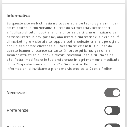
Firenze e Bologna
.
Informativa
Su questo sito web utilizziamo cookie ed altre tecnologie simili per
ottimizzarne le funzionalità. Cliccando su “Accetta”, acconsenti
all’utilizzo di tutti i cookie, anche di terze parti, che utilizziamo per
personalizzare la navigazione, analizzare a fini statistici e per finalità
di marketing le visite al sito; oppure potrai selezionare le tipologie di
cookie desiderate cliccando su "Accetta selezionati". Chiudendo
questo banner cliccando sul tasto “X” prosegui la navigazione e
saranno attivati solo i cookie tecnici necessari per la fruizione del
sito. Potrai modificare le tue preferenze in ogni momento mediante
il link “Impostazione dei cookie” a fine pagina. Per ulteriori
informazioni ti invitiamo a prendere visione della
Cookie Policy
.
Selezione
Necessari
del
Teatro La Scala Milano
consenso
Preferenze
Il 25 aprile a Venezia
Anche a Venezia, più esattamente a Mestre si terrà in