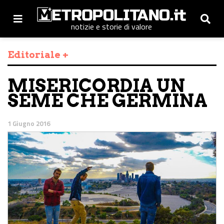
notizie e storie di valore
Editoriale +
MISERICORDIA UN
SEME CHE GERMINA
1 Giugno 2016