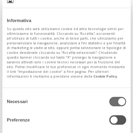
Informativa
Su questo sito web utilizziamo cookie ed altre tecnologie simili per
ottimizzarne le funzionalità. Cliccando su “Accetta”, acconsenti
all’utilizzo di tutti i cookie, anche di terze parti, che utilizziamo per
personalizzare la navigazione, analizzare a fini statistici e per finalità
di marketing le visite al sito; oppure potrai selezionare le tipologie di
cookie desiderate cliccando su "Accetta selezionati". Chiudendo
questo banner cliccando sul tasto “X” prosegui la navigazione e
saranno attivati solo i cookie tecnici necessari per la fruizione del
sito. Potrai modificare le tue preferenze in ogni momento mediante
il link “Impostazione dei cookie” a fine pagina. Per ulteriori
informazioni ti invitiamo a prendere visione della
Cookie Policy
.
Si inventano un talent/reality online per selezionare il quarto
componente del gruppo. Lo raccontano così: «Praticamente
Selezione
siamo andati a Los Angeles, culla del rock’n’roll mondiale, e
Necessari
del
abbiamo detto ai chitarristi: Vuoi fare la rockstar? Vieni con
consenso
noi a Cazzago di Pianiga». Il vincitore del contest (fra le prove
anche l’abilità nel preparare uno spritz) è una ragazza, si
Preferenze
chiama Jen Razavi e da San Diego/California si è trasferita in