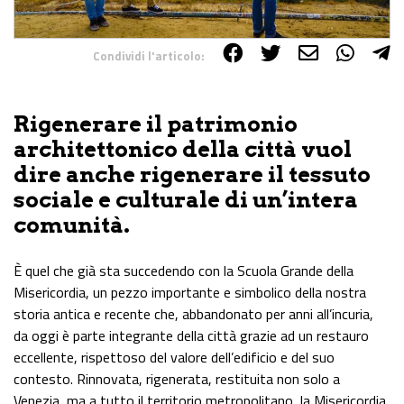
Condividi l'articolo:
Share on Facebook
Share on Twitter
Share on E-Mail
Share on WhatsApp
Share on Telegram
Rigenerare il patrimonio
architettonico della città vuol
dire anche rigenerare il tessuto
sociale e culturale di un’intera
comunità.
È quel che già sta succedendo con la Scuola Grande della
Misericordia, un pezzo importante e simbolico della nostra
storia antica e recente che, abbandonato per anni all’incuria,
da oggi è parte integrante della città grazie ad un restauro
eccellente, rispettoso del valore dell’edificio e del suo
contesto. Rinnovata, rigenerata, restituita non solo a
Venezia, ma a tutto il territorio metropolitano, la Misericordia