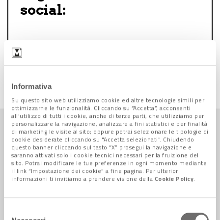
social:
Follow us on Facebook
Follow us on Instagram
Informativa
Su questo sito web utilizziamo cookie ed altre tecnologie simili per
ottimizzarne le funzionalità. Cliccando su “Accetta”, acconsenti
all’utilizzo di tutti i cookie, anche di terze parti, che utilizziamo per
personalizzare la navigazione, analizzare a fini statistici e per finalità
Sport +
di marketing le visite al sito; oppure potrai selezionare le tipologie di
TUTTE LE NEWS
cookie desiderate cliccando su "Accetta selezionati". Chiudendo
questo banner cliccando sul tasto “X” prosegui la navigazione e
saranno attivati solo i cookie tecnici necessari per la fruizione del
sito. Potrai modificare le tue preferenze in ogni momento mediante
il link “Impostazione dei cookie” a fine pagina. Per ulteriori
informazioni ti invitiamo a prendere visione della
Cookie Policy
.
Selezione