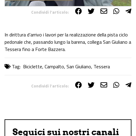
Condividi l'articolo:
Share on Facebook
Share on Twitter
Share on E-Mail
Share on WhatsApp
Share on Telegram
In dirittura d’arrivo i lavori per la realizzazione della pista ciclo
pedonale che, passando lungo la barena, collega San Giuliano a
Tessera fino a Forte Bazzera.
Tag:
Biciclette
,
Campalto
,
San Giuliano
,
Tessera
Condividi l'articolo:
Share on Facebook
Share on Twitter
Share on E-Mail
Share on WhatsApp
Share on Telegram
Seguici sui nostri canali