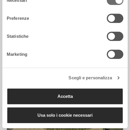
Necessari
del
consenso
Preferenze
Statistiche
Venezia vola tra le città più sportive
d’Italia: balzo record
28 Luglio 2026
Marketing
Scegli e personalizza
Accetta
Usa solo i cookie necessari