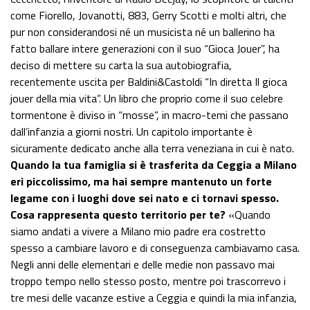
come Fiorello, Jovanotti, 883, Gerry Scotti e molti altri, che
pur non considerandosi né un musicista né un ballerino ha
fatto ballare intere generazioni con il suo “Gioca Jouer”, ha
deciso di mettere su carta la sua autobiografia,
recentemente uscita per Baldini&Castoldi “In diretta Il gioca
jouer della mia vita”. Un libro che proprio come il suo celebre
tormentone è diviso in “mosse”, in macro-temi che passano
dall’infanzia a giorni nostri. Un capitolo importante è
sicuramente dedicato anche alla terra veneziana in cui è nato.
Quando la tua famiglia si è trasferita da Ceggia a Milano
eri piccolissimo, ma hai sempre mantenuto un forte
legame con i luoghi dove sei nato e ci tornavi spesso.
Cosa rappresenta questo territorio per te?
«Quando
siamo andati a vivere a Milano mio padre era costretto
spesso a cambiare lavoro e di conseguenza cambiavamo casa.
Negli anni delle elementari e delle medie non passavo mai
troppo tempo nello stesso posto, mentre poi trascorrevo i
tre mesi delle vacanze estive a Ceggia e quindi la mia infanzia,