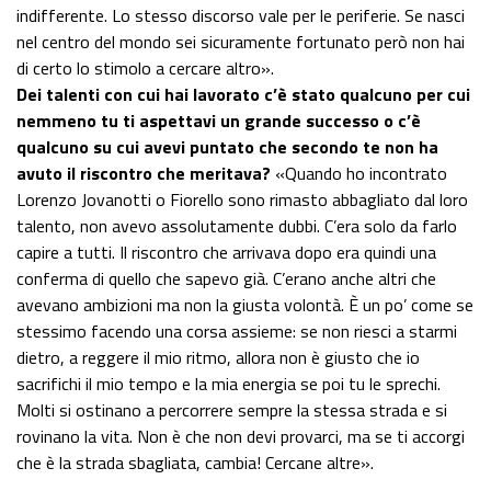
indifferente. Lo stesso discorso vale per le periferie. Se nasci
nel centro del mondo sei sicuramente fortunato però non hai
di certo lo stimolo a cercare altro».
Dei talenti con cui hai lavorato c’è stato qualcuno per cui
nemmeno tu ti aspettavi un grande successo o c’è
qualcuno su cui avevi puntato che secondo te non ha
avuto il riscontro che meritava?
«Quando ho incontrato
Lorenzo Jovanotti o Fiorello sono rimasto abbagliato dal loro
talento, non avevo assolutamente dubbi. C’era solo da farlo
capire a tutti. Il riscontro che arrivava dopo era quindi una
conferma di quello che sapevo già. C’erano anche altri che
avevano ambizioni ma non la giusta volontà. È un po’ come se
stessimo facendo una corsa assieme: se non riesci a starmi
dietro, a reggere il mio ritmo, allora non è giusto che io
sacrifichi il mio tempo e la mia energia se poi tu le sprechi.
Molti si ostinano a percorrere sempre la stessa strada e si
rovinano la vita. Non è che non devi provarci, ma se ti accorgi
che è la strada sbagliata, cambia! Cercane altre».