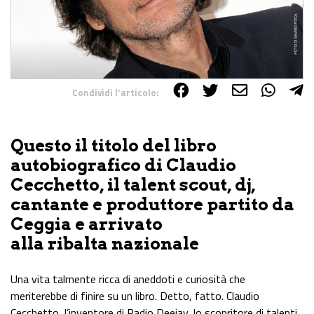
Condividi l'articolo:
Share on Facebook
Share on Twitter
Share on E-Mail
Share on WhatsApp
Share on Telegram
Questo il titolo del libro
autobiografico di Claudio
Cecchetto, il talent scout, dj,
cantante e produttore partito da
Ceggia e arrivato
alla ribalta nazionale
Una vita talmente ricca di aneddoti e curiosità che
meriterebbe di finire su un libro. Detto, fatto. Claudio
Cecchetto, l’inventore di Radio Deejay, lo scopritore di talenti