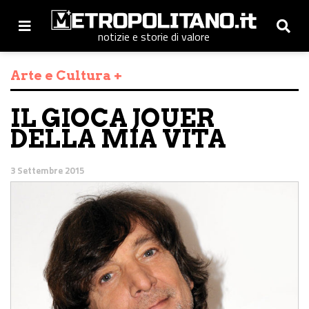
notizie e storie di valore
Arte e Cultura +
IL GIOCA JOUER
DELLA MIA VITA
3 Settembre 2015