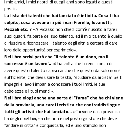
i mie amici, i miei ricordi di quegli anni sono legati a questi
posti».
La lista dei talenti che hai lanciato è infinita. Cosa ti ha
colpito, cosa avevano in più i vari Fiorello, Jovanotti,
Pezzali etc. ?
«A Picasso non chiedi com’è riuscito a fare i
suoi quadri, fa parte del suo talento, ed il mio talento è quello
di riuscire a riconoscere il talento degli altri e cercare di dare
loro delle opportunità per esprimerlo».
Nel libro scrivi però che “Il talento è un dono, ma il
successo è un lavoro”..
«Una volta che ti rendi conto di
avere questo talento capisci anche che questo da solo non è
sufficiente, che devi usare la testa, “studiare da artista”. Se ti
impegni e lavori impari a conoscere i tuoi limiti, le tue
debolezze e i tuoi meriti».
Nel libro elogi anche una sorta di “fame” che ha chi viene
dalla provincia, una caratteristica che contraddistingue
tutti gli artisti che hai lanciato…
«Chi viene dalla provincia
ha degli obiettivi, sa che non è nel posto giusto e che deve
“andare in città” e conquistarla, ed è uno stimolo non