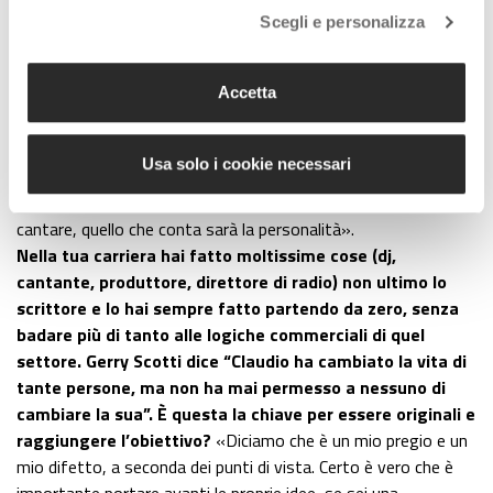
oltre la musica. Di gente che sa cantare bene ce n’è davvero
Scegli e personalizza
moltissima, ma quello che ti fa diventare un personaggio è
altro. Onestamente non possiamo dire che Lorenzo sia un
Accetta
grande cantante, ma nemmeno Vasco o Mick Jagger, però
hanno qualcosa che ti conquista, un meccanismo che gli
permette di emergere, un’attitudine mentale ed anche fisica.
Usa solo i cookie necessari
Questo cerchiamo in questo talent che si chiamerà “Starcube
– La voce non è tutto”. I giudici ti scelgono prima di sentirti
cantare, quello che conta sarà la personalità».
Nella tua carriera hai fatto moltissime cose (dj,
cantante, produttore, direttore di radio) non ultimo lo
scrittore e lo hai sempre fatto partendo da zero, senza
badare più di tanto alle logiche commerciali di quel
settore. Gerry Scotti dice “Claudio ha cambiato la vita di
tante persone, ma non ha mai permesso a nessuno di
cambiare la sua”. È questa la chiave per essere originali e
raggiungere l’obiettivo?
«Diciamo che è un mio pregio e un
mio difetto, a seconda dei punti di vista. Certo è vero che è
importante portare avanti le proprie idee, se sei una