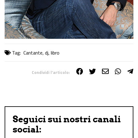
Tag:
Cantante
,
dj
,
libro
Condividi l'articolo:
Share on Facebook
Share on Twitter
Share on E-Mail
Share on WhatsApp
Share on Telegram
Seguici sui nostri canali
social: