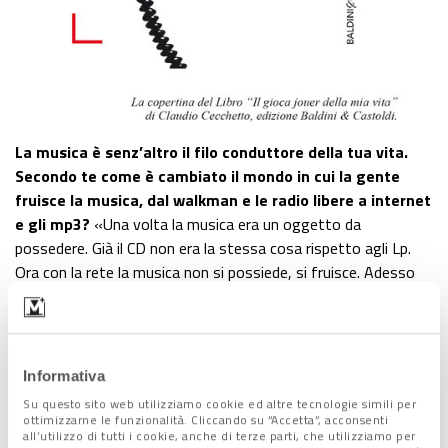
La musica è senz’altro il filo conduttore della tua vita.
Secondo te come è cambiato il mondo in cui la gente
fruisce la musica, dal walkman e le radio libere a internet
e gli mp3?
«Una volta la musica era un oggetto da
possedere. Già il CD non era la stessa cosa rispetto agli Lp.
Ora con la rete la musica non si possiede, si fruisce. Adesso
se ne consuma anche di più, la musica è ovunque, nei negozi,
nelle pubblicità, ma è “musica in affitto”, quando ne hai voglia
la ascolti. L’intuizione di Steve Jobs con Itunes ma ancora di
più ora Spotify ne sono l’esempio: in qualsiasi momento,
Informativa
dovunque nel mondo, puoi ascoltare tutta la musica che vuoi
Su questo sito web utilizziamo cookie ed altre tecnologie simili per
con un semplice abbonamento. Non c’è più la vendita
ottimizzarne le funzionalità. Cliccando su “Accetta”, acconsenti
all’utilizzo di tutti i cookie, anche di terze parti, che utilizziamo per
dell’oggetto, per questo le case discografiche si concentrano