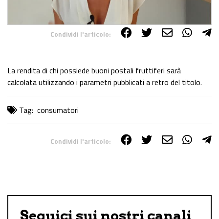
Condividi l'articolo:
Share on Facebook
Share on Twitter
Share on E-Mail
Share on WhatsApp
Share on Telegram
La rendita di chi possiede buoni postali fruttiferi sarà
calcolata utilizzando i parametri pubblicati a retro del titolo.
Tag:
consumatori
Condividi l'articolo:
Share on Facebook
Share on Twitter
Share on E-Mail
Share on WhatsApp
Share on Telegram
Seguici sui nostri canali