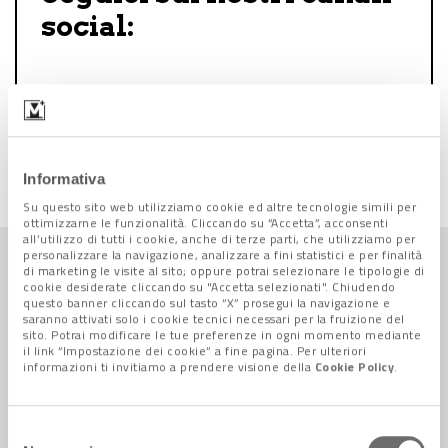
social:
Follow us on Facebook
Follow us on Instagram
Informativa
Su questo sito web utilizziamo cookie ed altre tecnologie simili per
ottimizzarne le funzionalità. Cliccando su “Accetta”, acconsenti
all’utilizzo di tutti i cookie, anche di terze parti, che utilizziamo per
personalizzare la navigazione, analizzare a fini statistici e per finalità
Economia +
di marketing le visite al sito; oppure potrai selezionare le tipologie di
TUTTE LE NEWS
cookie desiderate cliccando su "Accetta selezionati". Chiudendo
questo banner cliccando sul tasto “X” prosegui la navigazione e
saranno attivati solo i cookie tecnici necessari per la fruizione del
sito. Potrai modificare le tue preferenze in ogni momento mediante
il link “Impostazione dei cookie” a fine pagina. Per ulteriori
informazioni ti invitiamo a prendere visione della
Cookie Policy
.
Selezione