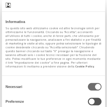
Oltre alla fiction in Rai, hai girato spot web e spot
televisivi per grandi marchi come ad esempio Tim, Acutil,
Crai e Lancia Ypsilon. Che esperienze sono state?
Informativa
«Ognuna è stata bella e importante. L’ultimo spot web per la
Su questo sito web utilizziamo cookie ed altre tecnologie simili per
Lancia è stato molto divertente, con un regista bravissimo.
ottimizzarne le funzionalità. Cliccando su “Accetta”, acconsenti
all’utilizzo di tutti i cookie, anche di terze parti, che utilizziamo per
Queste pubblicità aiutano a migliorare e a farsi conoscere.
personalizzare la navigazione, analizzare a fini statistici e per finalità
Ogni volta ci si mette in gioco».
di marketing le visite al sito; oppure potrai selezionare le tipologie di
cookie desiderate cliccando su "Accetta selezionati". Chiudendo
questo banner cliccando sul tasto “X” prosegui la navigazione e
Altri progetti?
saranno attivati solo i cookie tecnici necessari per la fruizione del
sito. Potrai modificare le tue preferenze in ogni momento mediante
«Ho girato recentemente per un format che si chiama “Solo
il link “Impostazione dei cookie” a fine pagina. Per ulteriori
informazioni ti invitiamo a prendere visione della
Cookie Policy
.
una mamma” e va in onda su Rete4, raccontando storie vere
di donne che hanno fatto crescere i figli da sole. Ho fatto poi
un provino per un progetto teatrale molto importante che
Selezione
parla di pedopornofilia. E per il resto vediamo: è tutto in
Necessari
del
continua evoluzione. Intanto, continuo a seguire il mio
consenso
laboratorio di recitazione, in cui si lavora molto su se stessi.
Preferenze
Penso sia la cosa più bella che mi sia capitata fino ad ora».