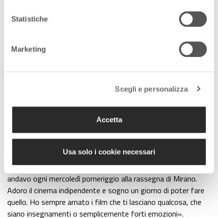
Intanto reciti anche come Cenerentola in un teatro per
Statistiche
bambini. Cosa ti affascina del teatro per l’infanzia?
«È meraviglioso, il rapporto coi bambini è fantastico. Anche i
Marketing
genitori si immedesimano perfettamente in quel contesto.
Riempie di gioia fare le firme ai bimbi scrivendo “Cenerentola”
al termine dello spettacolo».
Scegli e personalizza
Il sogno nel cassetto, invece, qual è?
«Senza dubbio approdare al mondo del cinema. Tengo le dita
Accetta
incrociate e ce la metterò tutta».
Quale tipo di cinema sogni?
Usa solo i cookie necessari
«Io sono cresciuta vedendo moltissimi film: ai tempi del liceo
andavo ogni mercoledì pomeriggio alla rassegna di Mirano.
Adoro il cinema indipendente e sogno un giorno di poter fare
quello. Ho sempre amato i film che ti lasciano qualcosa, che
siano insegnamenti o semplicemente forti emozioni».