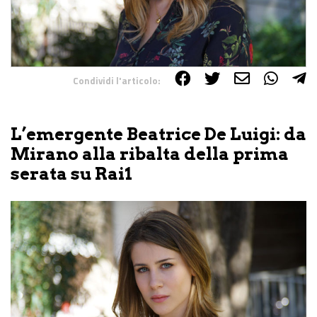
Condividi l'articolo:
Share on Facebook
Share on Twitter
Share on E-Mail
Share on WhatsApp
Share on Telegram
L’emergente Beatrice De Luigi: da
Mirano alla ribalta della prima
serata su Rai1