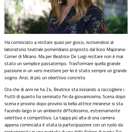
Ha cominciato a recitare quasi per gioco, iscrivendosi al
laboratorio teatrale pomeridiano proposto dal liceo Majorana-
Corner di Mirano. Ma per Beatrice De Luigi recitare non è mai
stato un semplice passatempo. Trasformare quella grande
passione in un vero mestiere per lei è stato sempre un grande
sogno. Anzi, di più: un obiettivo concreto.
Ora che di anni ne ha 24, Beatrice sta iniziando a raccogliere i
frutti di quanto ha seminato fin da giovanissima. Scena dopo
scena e provino dopo provino la bella attrice miranese si sta
facendo largo in un ambiente difficilissimo, estremamente
selettivo e competitivo. La tappa più alta di una carriera
appena cominciata è stata la partecipazione con un ruolo da
protagonista in una puntata di una delle fiction di punta Rai,